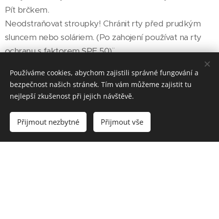
Pít brčkem.
Neodstraňovat stroupky! Chránit rty před prudkým
sluncem nebo soláriem. (Po zahojení používat na rty
ochranu s faktorem SPF 50)¨
Cena: 5500 Kč
Používáme cookies, abychom zajistili správné fungování a
bezpečnost našich stránek. Tím vám můžeme zajistit tu
nejlepší zkušenost při jejich návštěvě.
Přijmout nezbytné
Přijmout vše