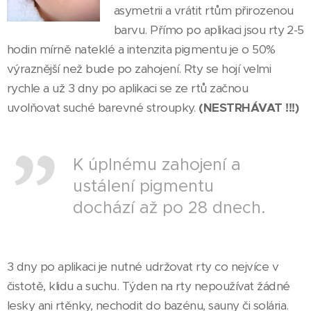
asymetrii a vrátit rtům přirozenou
barvu. Přímo po aplikaci jsou rty 2-5
hodin mírně nateklé a intenzita pigmentu je o 50%
výraznější než bude po zahojení. Rty se hojí velmi
rychle a už 3 dny po aplikaci se ze rtů začnou
uvolňovat suché barevné stroupky.
(NESTRHÁVAT !!!)
K úplnému zahojení a
ustálení pigmentu
dochází až po 28 dnech.
3 dny po aplikaci je nutné udržovat rty co nejvíce v
čistotě, klidu a suchu. Týden na rty nepoužívat žádné
lesky ani rtěnky, nechodit do bazénu, sauny či solária.