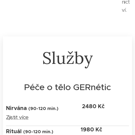
nict
ví.
Služby
Péče o tělo GERnétic
2480 Kč
Nirvána
(90-120 min.)
Zjistit více
1980 Kč
Rituál
(90-120 min.)