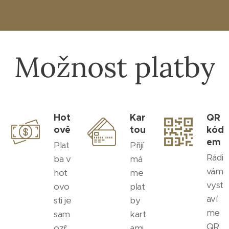
Možnost platby
Hot
Kar
QR
ově
tou
kód
em
Plat
Přijí
Rádi
ba v
má
vám
hot
me
vyst
ovo
plat
aví
sti je
by
me
sam
kart
QR
ozř
ami