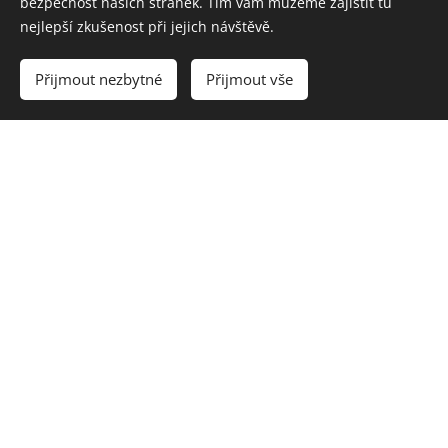
make-up
bezpečnost našich stránek. Tím vám můžeme zajistit tu
nejlepší zkušenost při jejich návštěvě.
Přijmout nezbytné
Přijmout vše
Permanentní make-up - obočí
4000 Kč
Permanentní make-up - rty
5500 Kč
Permanentní make-up - oční
od 2800 Kč
linky
Korekce
1000 Kč
do 3 měsíců od zákroku