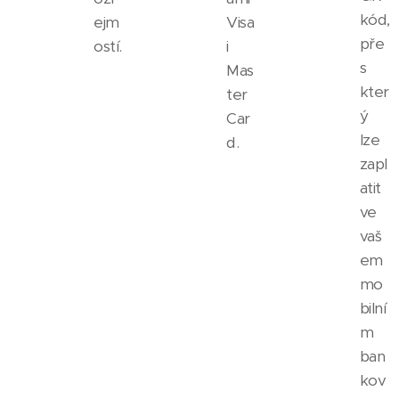
kód,
ejm
Visa
pře
ostí.
i
s
Mas
kter
ter
ý
Car
lze
d.
zapl
atit
ve
vaš
em
mo
bilní
m
ban
kov