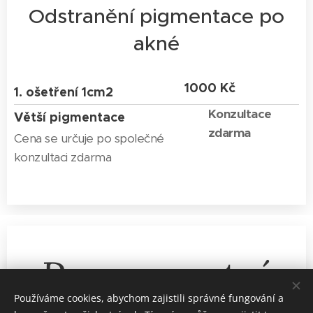
Odstranění pigmentace po
akné
1000 Kč
1. ošetření 1cm2
Konzultace
Větší pigmentace
zdarma
Cena se určuje po společné
konzultaci zdarma
Permanentní
Používáme cookies, abychom zajistili správné fungování a