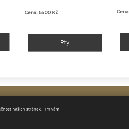
Cena
Cena: 5500 Kč
Rty
ečnost našich stránek. Tím vám
dnejte si naše s