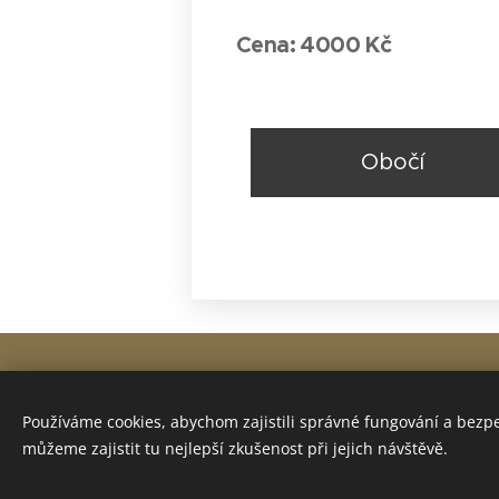
Cena: 4000 Kč
Obočí
Používáme cookies, abychom zajistili správné fungování a bezp
Obje
můžeme zajistit tu nejlepší zkušenost při jejich návštěvě.