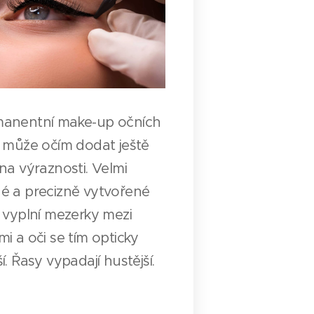
anentní make-up očních
k může očím dodat ještě
 na výraznosti. Velmi
é a precizně vytvořené
y vyplní mezerky mezi
mi a oči se tím opticky
í. Řasy vypadají hustější.