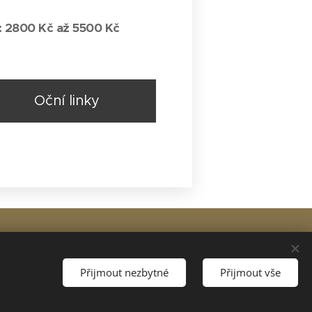
:
2800 Kč až 5
500 Kč
Oční linky
lužby
Přijmout nezbytné
Přijmout vše