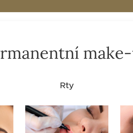
rmanentní make
Rty