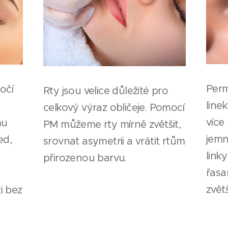
Perm
očí
Rty jsou velice důležité pro
line
celkový výraz obličeje. Pomocí
více
mu
PM můžeme rty mírně zvětšit,
jemn
ed,
srovnat asymetrii a vrátit rtům
link
přirozenou barvu.
řasa
zvětš
i bez