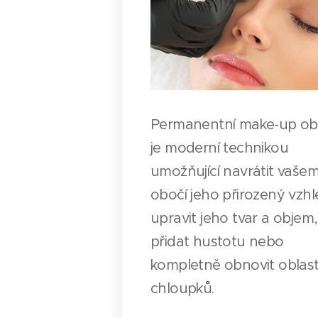
Permanentní make-up ob
je moderní technikou
umožňující navrátit vaše
obočí jeho přirozený vzhl
upravit jeho tvar a objem,
přidat hustotu nebo
kompletně obnovit oblast
chloupků.